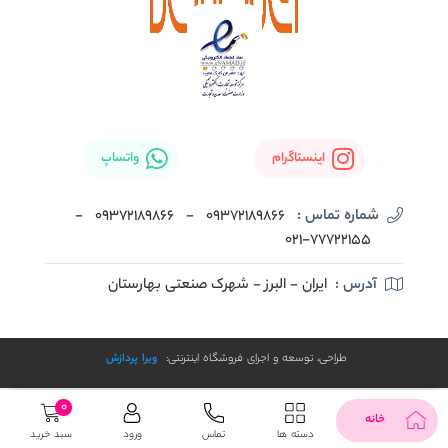
اینستاگرام
واتساپ
شماره تماس :
09372189866
-
09372189866
-
021-77722155
آدرس :
ایران - البرز - شهرک صنعتی بهارستان
طراحی، توسعه و اجرای فروشگاه اینترنتی:
ویرا پردازش
0
خانه
دسته ها
تماس
ورود
سبد خرید